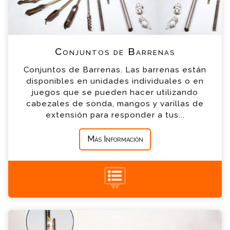
*
Email
*
Teléfono
Conjuntos de Barrenas
Conjuntos de Barrenas. Las barrenas están
*
Empresa
disponibles en unidades individuales o en
juegos que se pueden hacer utilizando
cabezales de sonda, mangos y varillas de
*
Mensaje
extensión para responder a tus...
Más Información
+34 935 900 007
Conjuntos de Barrenas a Medida Consulta
Por favor completa el formulario, un miembro