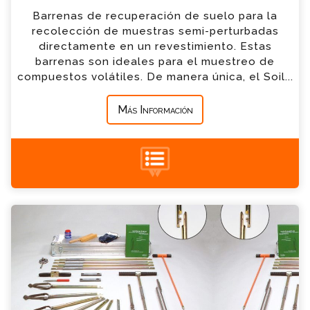
Barrenas de recuperación de suelo para la
*
Empresa
recolección de muestras semi-perturbadas
directamente en un revestimiento. Estas
barrenas son ideales para el muestreo de
*
Mensaje
compuestos volátiles. De manera única, el Soil...
Más Información
+34 935 900 007
Conjuntos de Barrenas Consulta
Por favor completa el formulario, un miembro
de nuestro equipo contactara contigo en
breve
*
Nombre