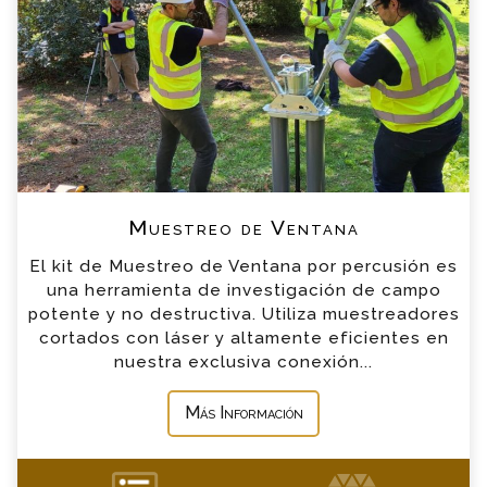
de nuestro equipo contactara contigo en
breve
*
Nombre
*
Email
*
Teléfono
Muestreo de Ventana
El kit de Muestreo de Ventana por percusión es
*
Empresa
una herramienta de investigación de campo
potente y no destructiva. Utiliza muestreadores
cortados con láser y altamente eficientes en
*
Mensaje
nuestra exclusiva conexión...
Más Información