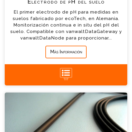
Electrodo de pH del suelo
El primer electrodo de pH para medidas en
*
Empresa
suelos fabricado por ecoTech, en Alemania.
Monitorización continua e in situ del pH del
suelo. Compatible con vanwaltDataGateway y
*
Mensaje
vanwaltDataNode para proporcionar...
Más Información
+34 935 900 007
Electrodo de Redox del suelo Consulta
Por favor completa el formulario, un miembro
de nuestro equipo contactara contigo en
breve
*
Nombre