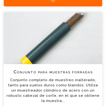
+34 935 900 007
Conjunto para muestras forradas Consulta
Por favor completa el formulario, un miembro
de nuestro equipo contactara contigo en
breve
*
Nombre
*
Email
*
Teléfono
Conjunto para muestras forradas
Conjunto completo de muestreo inalterado,
*
Empresa
tanto para suelos duros como blandos. Utiliza
un muestreador cilíndrico de acero con un
robusto cabezal de corte, en el que se obtiene
*
Mensaje
la muestra...