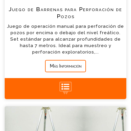
Juego de Barrenas para Perforación de
*
Teléfono
Pozos
Juego de operación manual para perforación de
*
Empresa
pozos por encima o debajo del nivel freático.
Set estándar para alcanzar profundidades de
hasta 7 metros. Ideal para muestreo y
*
Mensaje
perforación exploratorios,...
Más Información
+34 935 900 007
Equipos de extracción de elementos de
perforación Consulta
Por favor completa el formulario, un miembro
de nuestro equipo contactara contigo en