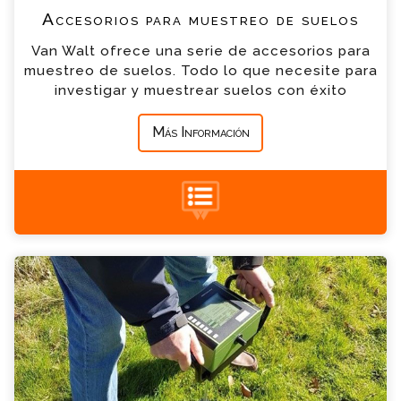
Accesorios para muestreo de suelos
*
Empresa
Van Walt ofrece una serie de accesorios para
muestreo de suelos. Todo lo que necesite para
investigar y muestrear suelos con éxito
*
Mensaje
Más Información
Penetrómetros Consulta
+34 935 900 007
Por favor completa el formulario, un miembro
de nuestro equipo contactara contigo en
breve
*
Nombre
Penetrómetro de mano
*
Email