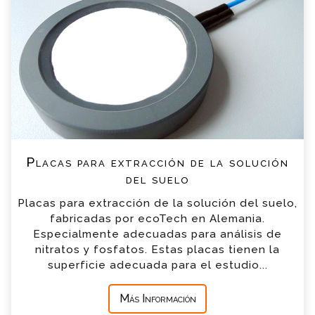
suelo Consulta
Por favor completa el formulario, un miembro
de nuestro equipo contactara contigo en
breve
*
Nombre
*
Email
Placas para extracción de la solución
*
Teléfono
del suelo
Placas para extracción de la solución del suelo,
*
Empresa
fabricadas por ecoTech en Alemania.
Especialmente adecuadas para análisis de
nitratos y fosfatos. Estas placas tienen la
*
Mensaje
superficie adecuada para el estudio...
Más Información