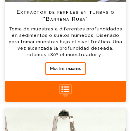
Extractor de perfiles en turbas o
*
Teléfono
“Barrena Rusa”
Toma de muestras a diferentes profundidades
*
Empresa
en sedimentos o suelos húmedos. Diseñado
para tomar muestras bajo el nivel freático. Una
vez alcanzada la profundidad deseada,
*
Mensaje
rotamos 180º el muestreador y...
Más Información
+34 935 900 007
Draga Ekman Consulta
Por favor completa el formulario, un miembro
de nuestro equipo contactara contigo en