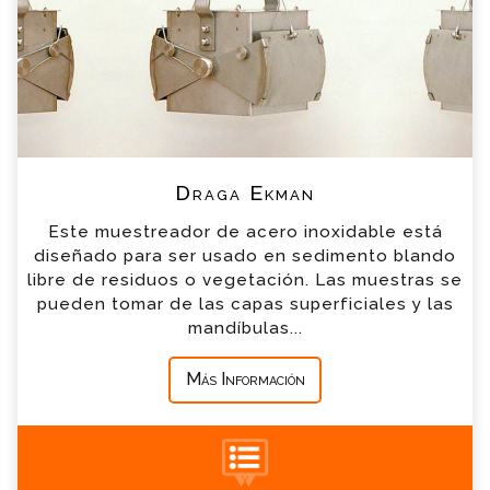
breve
*
Nombre
*
Email
*
Teléfono
Draga Ekman
Este muestreador de acero inoxidable está
*
Empresa
diseñado para ser usado en sedimento blando
libre de residuos o vegetación. Las muestras se
pueden tomar de las capas superficiales y las
*
Mensaje
mandíbulas...
Más Información