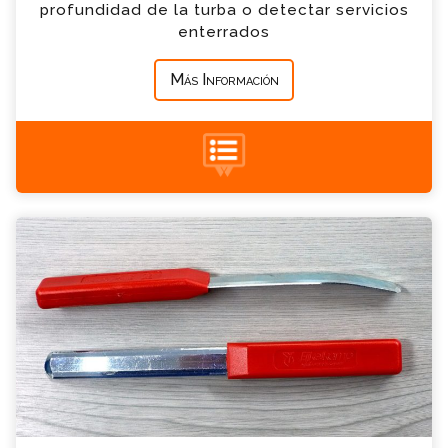
profundidad de la turba o detectar servicios
enterrados
*
Mensaje
Más Información
Accesorios para muestreo de suelos
+34 935 900 007
Consulta
Por favor completa el formulario, un miembro
de nuestro equipo contactara contigo en
breve
*
Nombre
*
Email
*
Teléfono