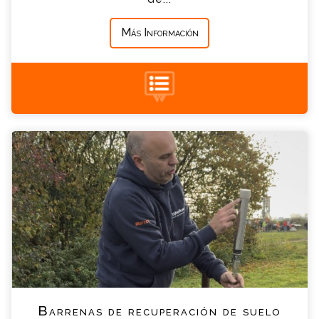
Más Información
+34 935 900 007
Barrenas de recuperación de suelo Consulta
Por favor completa el formulario, un miembro
de nuestro equipo contactara contigo en
breve
*
Nombre
*
Email
*
Teléfono
Barrenas de recuperación de suelo