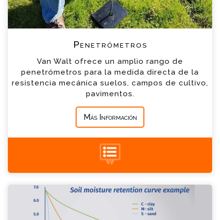
Penetrologger PRO
*
Teléfono
Penetrógrafo
Penetrómetros
*
Empresa
Van Walt ofrece un amplio rango de
penetrómetros para la medida directa de la
Penetrómetro para capas superficiales
resistencia mecánica suelos, campos de cultivo,
*
Mensaje
pavimentos.
Penetrómetro de bolsillo
Más Información
+34 935 900 007
Determinación de la curva de retención de
agua del suelo Consulta
Por favor completa el formulario, un miembro