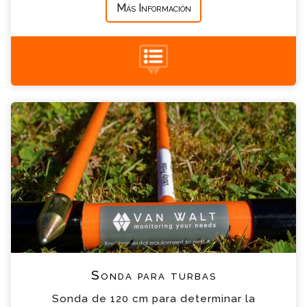
Más Información
+34 935 900 007
Sonda para turbas Consulta
Por favor completa el formulario, un miembro
de nuestro equipo contactara contigo en
breve
*
Nombre
*
Email
*
Teléfono
Sonda para turbas
*
Empresa
Sonda de 120 cm para determinar la