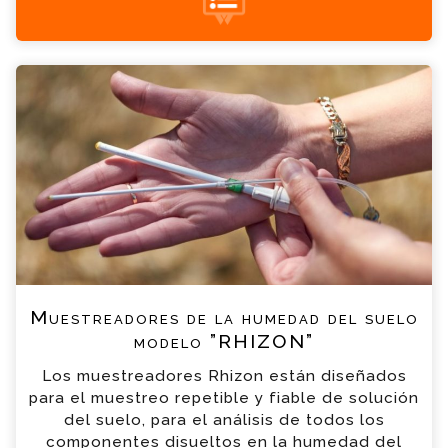
+34 935 900 007
Muestreadores de la humedad del suelo
modelo ”RHIZON” Consulta
Por favor completa el formulario, un miembro
de nuestro equipo contactara contigo en
breve
*
Nombre
*
Email
Muestreadores de la humedad del suelo
*
Teléfono
modelo ”RHIZON”
Los muestreadores Rhizon están diseñados
*
Empresa
para el muestreo repetible y fiable de solución
del suelo, para el análisis de todos los
componentes disueltos en la humedad del