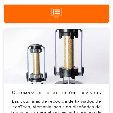
+34 935 900 007
Columnas de la colección Lixiviados
Consulta
Por favor completa el formulario, un miembro
de nuestro equipo contactara contigo en
breve
*
Nombre
*
Email
*
Teléfono
Columnas de la colección Lixiviados
Las columnas de recogida de lixiviados de
*
Empresa
ecoTech, Alemania, han sido diseñadas de
forma única para el seguimiento preciso de