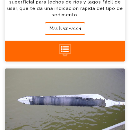
superficial para lechos de ríos y lagos fácil de
usar, que te da una indicación rápida del tipo de
*
Mensaje
sedimento.
Más Información
+34 935 900 007
Extractor de perfiles en turbas o “Barrena
Rusa” Consulta
Por favor completa el formulario, un miembro
de nuestro equipo contactara contigo en
breve
*
Nombre
*
Email