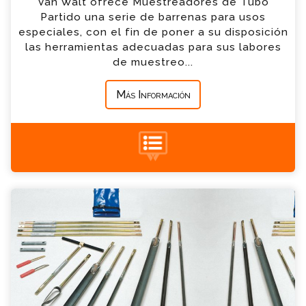
Van Walt ofrece Muestreadores de Tubo
*
Empresa
Partido una serie de barrenas para usos
especiales, con el fin de poner a su disposición
las herramientas adecuadas para sus labores
*
Mensaje
de muestreo...
Más Información
+34 935 900 007
Conjuntos de Barrenas de Media Caña
Consulta
Por favor completa el formulario, un miembro
de nuestro equipo contactara contigo en
breve
*
Nombre
*
Email