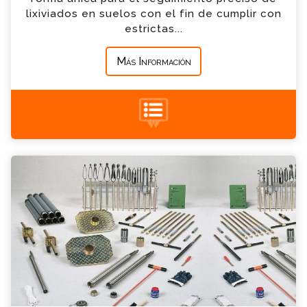
lixiviados en suelos con el fin de cumplir con
*
Mensaje
estrictas...
Más Información
+34 935 900 007
Juego de Barrenas para Perforación de
Pozos Consulta
Por favor completa el formulario, un miembro
de nuestro equipo contactara contigo en
breve
*
Nombre
*
Email