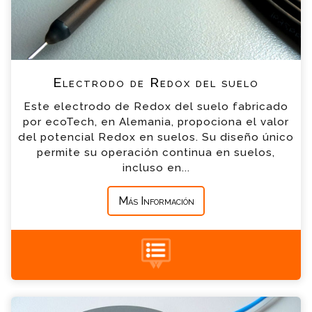
*
Email
*
Teléfono
Electrodo de Redox del suelo
Este electrodo de Redox del suelo fabricado
*
Empresa
por ecoTech, en Alemania, propociona el valor
del potencial Redox en suelos. Su diseño único
permite su operación continua en suelos,
*
Mensaje
incluso en...
Más Información
+34 935 900 007
Placas para extracción de la solución del