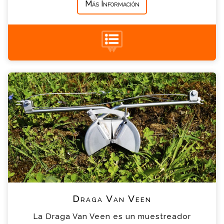
Más Información
+34 935 900 007
Draga Van Veen Consulta
Por favor completa el formulario, un miembro
de nuestro equipo contactara contigo en
breve
*
Nombre
*
Email
*
Teléfono
Draga Van Veen
*
Empresa
La Draga Van Veen es un muestreador