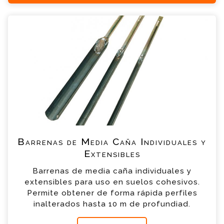
Barrenas de Media Caña Individuales y
Extensibles Consulta
Por favor completa el formulario, un miembro
de nuestro equipo contactara contigo en
breve
*
Nombre
*
Email
*
Teléfono
Barrenas de Media Caña Individuales y
Extensibles
*
Empresa
Barrenas de media caña individuales y
extensibles para uso en suelos cohesivos.
Permite obtener de forma rápida perfiles
*
Mensaje
inalterados hasta 10 m de profundiad.