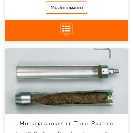
Más Información
+34 935 900 007
Muestreadores de Tubo Partido Consulta
Por favor completa el formulario, un miembro
de nuestro equipo contactara contigo en
breve
*
Nombre
*
Email
*
Teléfono
Muestreadores de Tubo Partido