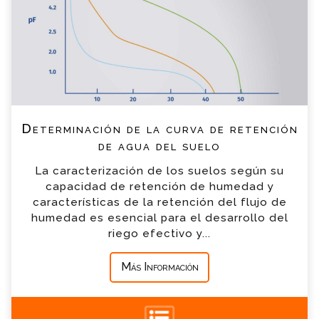
de nuestro equipo contactara contigo en
breve
Estación de laboratorio pF
*
Nombre
Extractor de precisión para ciclo de
*
Email
histéresis completo
Determinación de la curva de retención
*
Teléfono
Set para determinación de pF con placas
de agua del suelo
de cerámica
La caracterización de los suelos según su
*
Empresa
capacidad de retención de humedad y
características de la retención del flujo de
Caja de arena para determinación de pF
humedad es esencial para el desarrollo del
*
Mensaje
riego efectivo y...
TensioMark®
Más Información