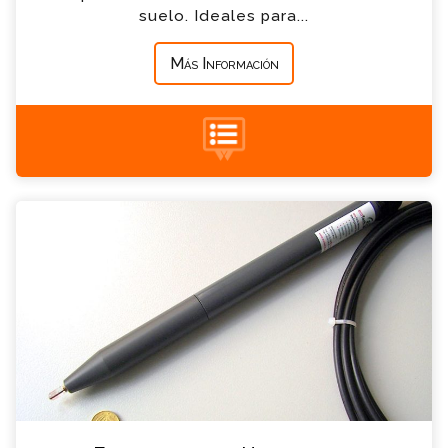
*
Mensaje
suelo. Ideales para...
Más Información
+34 935 900 007
Electrodo de pH del suelo Consulta
Por favor completa el formulario, un miembro
de nuestro equipo contactara contigo en
breve
*
Nombre
*
Email
*
Teléfono