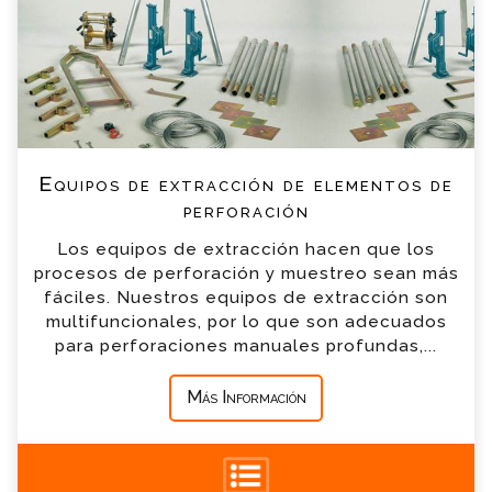
breve
*
Nombre
*
Email
Equipos de extracción de elementos de
*
Teléfono
perforación
Los equipos de extracción hacen que los
*
Empresa
procesos de perforación y muestreo sean más
fáciles. Nuestros equipos de extracción son
multifuncionales, por lo que son adecuados
*
Mensaje
para perforaciones manuales profundas,...
Más Información