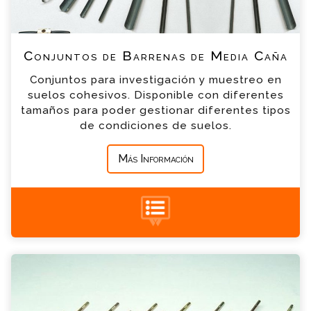
*
Teléfono
Conjuntos de Barrenas de Media Caña
Conjuntos para investigación y muestreo en
*
Empresa
suelos cohesivos. Disponible con diferentes
tamaños para poder gestionar diferentes tipos
de condiciones de suelos.
*
Mensaje
Más Información
+34 935 900 007
Barrenas para usos Especiales Consulta
Por favor completa el formulario, un miembro
Barrena de media caña para terreno
de nuestro equipo contactara contigo en
cultivable
breve