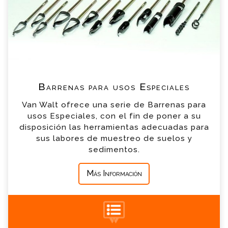
*
Nombre
Juego de barrenas para raíces
*
Email
Muestreadores para Terrenos con Hierba
*
Teléfono
Juego de barrenas para muestreo
Barrenas para usos Especiales
escalonado
Van Walt ofrece una serie de Barrenas para
*
Empresa
usos Especiales, con el fin de poner a su
disposición las herramientas adecuadas para
Kit de muestreo de perfiles de suelo para
sus labores de muestreo de suelos y
análisis químico
*
Mensaje
sedimentos.
Barrena de aleta
Más Información
Muestreadores de Tubo Partido
+34 935 900 007