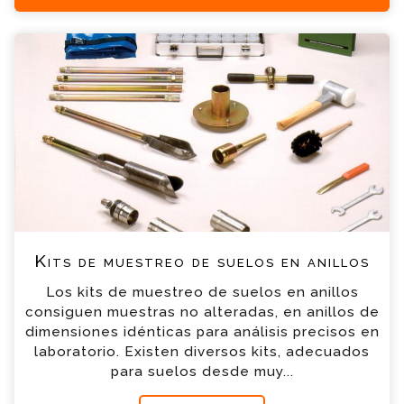
+34 935 900 007
Kits de muestreo de suelos en anillos
Consulta
Por favor completa el formulario, un miembro
de nuestro equipo contactara contigo en
breve
*
Nombre
*
Email
*
Teléfono
Kits de muestreo de suelos en anillos
Los kits de muestreo de suelos en anillos
*
Empresa
consiguen muestras no alteradas, en anillos de
dimensiones idénticas para análisis precisos en
laboratorio. Existen diversos kits, adecuados
*
Mensaje
para suelos desde muy...