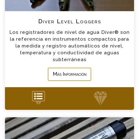
Micro-Diver
*
Teléfono
Diver Level Loggers
Cera-Diver
Los registradores de nivel de agua Diver® son
*
Empresa
la referencia en instrumentos compactos para
CTD-Diver
la medida y registro automáticos de nivel,
temperatura y conductividad de aguas
*
Mensaje
subterráneas
Baro-Diver
Más Información
+34 935 900 007
BaroSCOUT Consulta
Por favor completa el formulario, un miembro
de nuestro equipo contactara contigo en