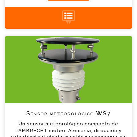
+34 935 900 007
Sensor meteorológico WS7 Consulta
Por favor completa el formulario, un miembro
de nuestro equipo contactara contigo en
breve
*
Nombre
*
Email
*
Teléfono
Sensor meteorológico WS7
Un sensor meteorológico compacto de
*
Empresa
LAMBRECHT meteo, Alemania, dirección y