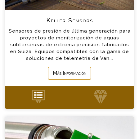
Sensor de Nivel Keller de Diámetro
*
Teléfono
Pequeño
Keller Sensors
Sensores de presión de última generación para
*
Empresa
Sensor de CTD Keller
proyectos de monitorización de aguas
subterráneas de extrema precisión fabricados
en Suiza. Equipos compatibles con la gama de
*
Mensaje
Sensor Keller para Agua Superficiales
soluciones de telemetría de Van...
Más Información
+34 935 900 007
PT2X Sensor de Temperatura y Presión
Consulta
Por favor completa el formulario, un miembro
de nuestro equipo contactara contigo en