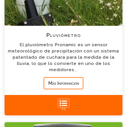
*
Email
*
Teléfono
Pluviómetro
El pluviómetro Pronamic es un sensor
*
Empresa
meteorológico de precipitación con un sistema
patentado de cuchara para la medida de la
lluvia, lo que lo convierte en uno de los
*
Mensaje
medidores...
Más Información
+34 935 900 007