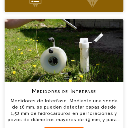
+34 935 900 007
Medidores de Interfase Consulta
Por favor completa el formulario, un miembro
de nuestro equipo contactara contigo en
breve
*
Nombre
*
Email
*
Teléfono
Medidores de Interfase
*
Empresa
Medidores de Interfase. Mediante una sonda
de 16 mm, se pueden detectar capas desde
1,52 mm de hidrocarburos en perforaciones y
*
Mensaje
pozos de diámetros mayores de 19 mm, y para...