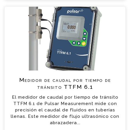
Medidor de caudal por tiempo de tránsito
TTFM 6.1 Consulta
Por favor completa el formulario, un miembro
de nuestro equipo contactara contigo en
breve
*
Nombre
*
Email
Medidor de caudal por tiempo de
*
Teléfono
tránsito TTFM 6.1
El medidor de caudal por tiempo de tránsito
*
Empresa
TTFM 6.1 de Pulsar Measurement mide con
precisión el caudal de fluidos en tuberías
llenas. Este medidor de flujo ultrasónico con
*
Mensaje
abrazadera...