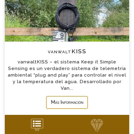
*
Nombre
*
Email
*
Teléfono
vanwaltKISS
vanwaltKISS – el sistema Keep it Simple
*
Empresa
Sensing es un verdadero sistema de telemetría
ambiental “plug and play” para controlar el nivel
y la temperatura del agua. Desarrollado por
*
Mensaje
Van...
Más Información
+34 935 900 007