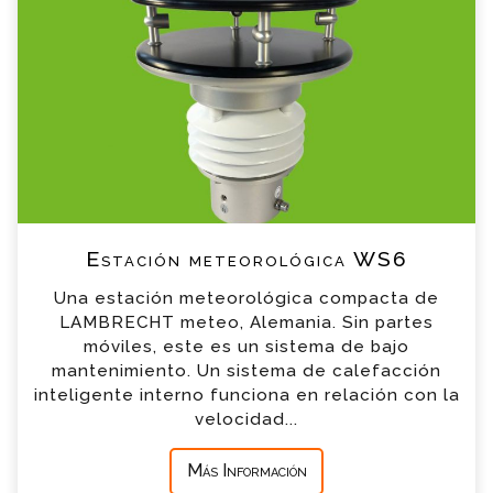
Estación meteorológica WS6 Consulta
Por favor completa el formulario, un miembro
de nuestro equipo contactara contigo en
breve
*
Nombre
*
Email
*
Teléfono
Estación meteorológica WS6
Una estación meteorológica compacta de
*
Empresa
LAMBRECHT meteo, Alemania. Sin partes
móviles, este es un sistema de bajo
mantenimiento. Un sistema de calefacción
*
Mensaje
inteligente interno funciona en relación con la
velocidad...
Más Información