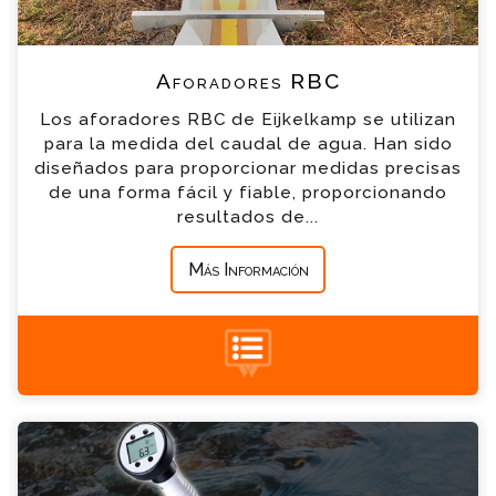
*
Teléfono
Aforadores RBC
Los aforadores RBC de Eijkelkamp se utilizan
*
Empresa
para la medida del caudal de agua. Han sido
diseñados para proporcionar medidas precisas
de una forma fácil y fiable, proporcionando
*
Mensaje
resultados de...
Más Información
+34 935 900 007
Sonda de caudal Consulta
Por favor completa el formulario, un miembro
de nuestro equipo contactara contigo en
breve