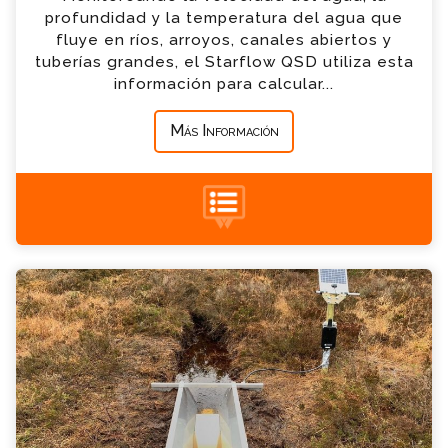
*
Empresa
profundidad y la temperatura del agua que
fluye en ríos, arroyos, canales abiertos y
tuberías grandes, el Starflow QSD utiliza esta
*
Mensaje
información para calcular...
Más Información
+34 935 900 007
Aforadores RBC Consulta
Por favor completa el formulario, un miembro
de nuestro equipo contactara contigo en
breve
*
Nombre
*
Email