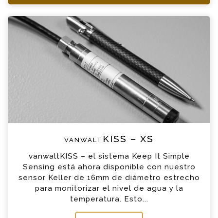
vanwaltKISS – XS Consulta
Por favor completa el formulario, un miembro
de nuestro equipo contactara contigo en
breve
*
Nombre
*
Email
*
Teléfono
vanwaltKISS – XS
vanwaltKISS – el sistema Keep It Simple
*
Empresa
Sensing está ahora disponible con nuestro
sensor Keller de 16mm de diámetro estrecho
para monitorizar el nivel de agua y la
*
Mensaje
temperatura. Esto...