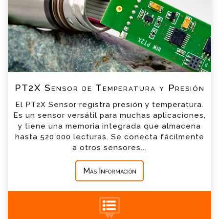
breve
*
Nombre
*
Email
*
Teléfono
PT2X Sensor de Temperatura y Presión
El PT2X Sensor registra presión y temperatura.
*
Empresa
Es un sensor versátil para muchas aplicaciones,
y tiene una memoria integrada que almacena
hasta 520.000 lecturas. Se conecta fácilmente
*
Mensaje
a otros sensores...
Más Información