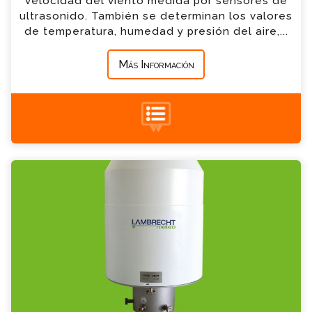
velocidad del viento medida por sensores de
ultrasonido. También se determinan los valores
*
Mensaje
de temperatura, humedad y presión del aire,...
Más Información
+34 935 900 007
Pluviómetro de Pesada Rain[e] Consulta
Por favor completa el formulario, un miembro
de nuestro equipo contactara contigo en
breve
*
Nombre
*
Email