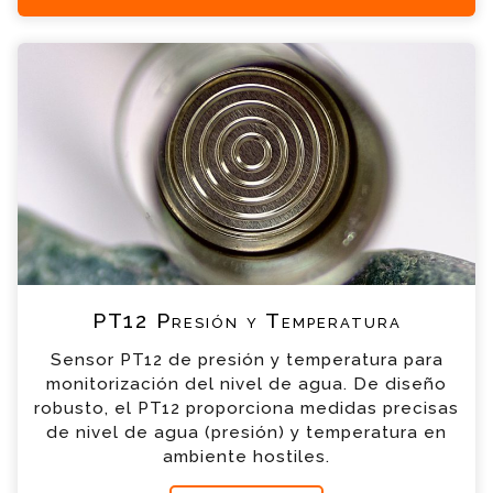
+34 935 900 007
PT12 Presión y Temperatura Consulta
Por favor completa el formulario, un miembro
de nuestro equipo contactara contigo en
breve
*
Nombre
*
Email
*
Teléfono
PT12 Presión y Temperatura
Sensor PT12 de presión y temperatura para
*
Empresa
monitorización del nivel de agua. De diseño
robusto, el PT12 proporciona medidas precisas
de nivel de agua (presión) y temperatura en
*
Mensaje
ambiente hostiles.