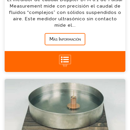
*
Empresa
Measurement mide con precisión el caudal de
fluidos “complejos” con sólidos suspendidos o
aire. Este medidor ultrasónico sin contacto
*
Mensaje
mide el...
Más Información
Tanque de evaporación Consulta
+34 935 900 007
Por favor completa el formulario, un miembro
de nuestro equipo contactara contigo en
breve
*
Nombre
*
Email