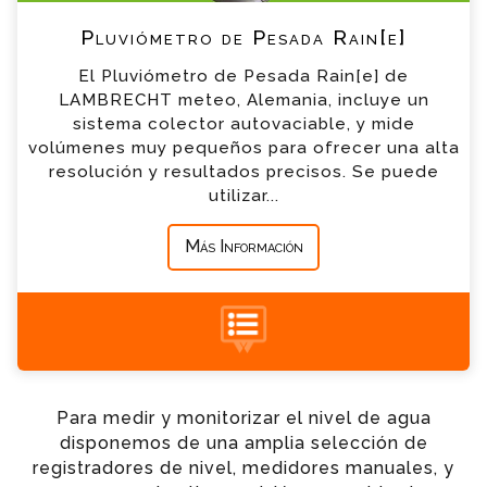
*
Teléfono
Pluviómetro de Pesada Rain[e]
El Pluviómetro de Pesada Rain[e] de
*
Empresa
LAMBRECHT meteo, Alemania, incluye un
sistema colector autovaciable, y mide
volúmenes muy pequeños para ofrecer una alta
*
Mensaje
resolución y resultados precisos. Se puede
utilizar...
Más Información
+34 935 900 007
Para medir y monitorizar el nivel de agua
disponemos de una amplia selección de
registradores de nivel, medidores manuales, y