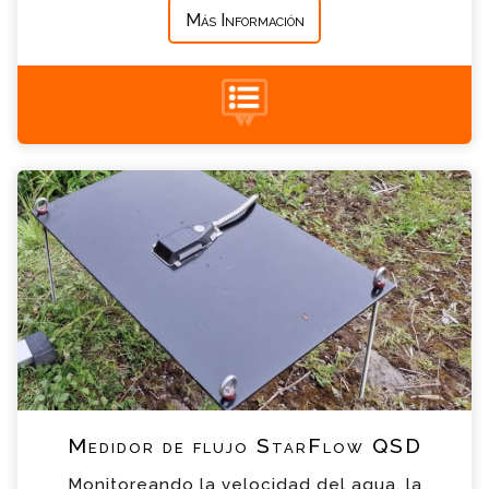
Más Información
+34 935 900 007
Medidor de flujo StarFlow QSD Consulta
Por favor completa el formulario, un miembro
de nuestro equipo contactara contigo en
breve
*
Nombre
*
Email
*
Teléfono
Medidor de flujo StarFlow QSD
Monitoreando la velocidad del agua, la