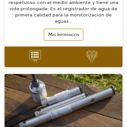
respetuoso con el medio ambiente y tiene una
vida prolongada. Es el registrador de agua de
primera calidad para la monitorización de
*
Mensaje
aguas...
Más Información
+34 935 900 007
Keller Sensors Consulta
Por favor completa el formulario, un miembro
de nuestro equipo contactara contigo en
breve
*
Nombre
Sensor de Nivel Keller
*
Email