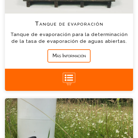
*
Teléfono
Tanque de evaporación
*
Empresa
Tanque de evaporación para la determinación
de la tasa de evaporación de aguas abiertas.
*
Mensaje
Más Información
+34 935 900 007
Pluviómetro Consulta
Por favor completa el formulario, un miembro
de nuestro equipo contactara contigo en
breve
*
Nombre