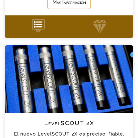
Más Información
+34 935 900 007
LevelSCOUT 2X Consulta
Por favor completa el formulario, un miembro
de nuestro equipo contactara contigo en
breve
*
Nombre
*
Email
*
Teléfono
LevelSCOUT 2X
El nuevo LevelSCOUT 2X es preciso, fiable,
*
Empresa