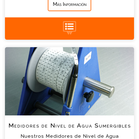
Más Información
+34 935 900 007
Medidores de Nivel de Agua Sumergibles
Consulta
Por favor completa el formulario, un miembro
de nuestro equipo contactara contigo en
breve
*
Nombre
*
Email
*
Teléfono
Medidores de Nivel de Agua Sumergibles
Nuestros Medidores de Nivel de Agua