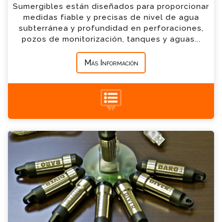
*
Empresa
Sumergibles están diseñados para proporcionar
medidas fiable y precisas de nivel de agua
subterránea y profundidad en perforaciones,
*
Mensaje
pozos de monitorización, tanques y aguas...
Más Información
+34 935 900 007
Diver Level Loggers Consulta
Por favor completa el formulario, un miembro
de nuestro equipo contactara contigo en
breve
*
Nombre
TD-Diver
*
Email