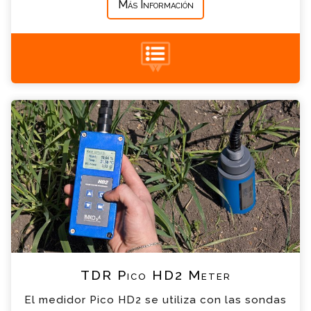
Más Información
+34 935 900 007
TDR Pico HD2 Meter Consulta
Por favor completa el formulario, un miembro
de nuestro equipo contactara contigo en
breve
*
Nombre
*
Email
*
Teléfono
TDR Pico HD2 Meter
*
Empresa
El medidor Pico HD2 se utiliza con las sondas