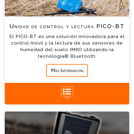
*
Email
*
Teléfono
Unidad de control y lectura PICO-BT
El PICO-BT es una solución innovadora para el
*
Empresa
control móvil y la lectura de sus sensores de
humedad del suelo IMKO utilizando la
tecnología© Bluetooth.
*
Mensaje
Más Información
+34 935 900 007
TDR Handi-TRASE Consulta
Por favor completa el formulario, un miembro
de nuestro equipo contactara contigo en