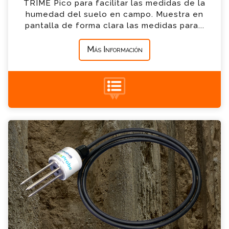
TRIME Pico para facilitar las medidas de la
humedad del suelo en campo. Muestra en
*
Mensaje
pantalla de forma clara las medidas para...
Más Información
+34 935 900 007
HydraProbe Consulta
Por favor completa el formulario, un miembro
de nuestro equipo contactara contigo en
breve
*
Nombre
*
Email