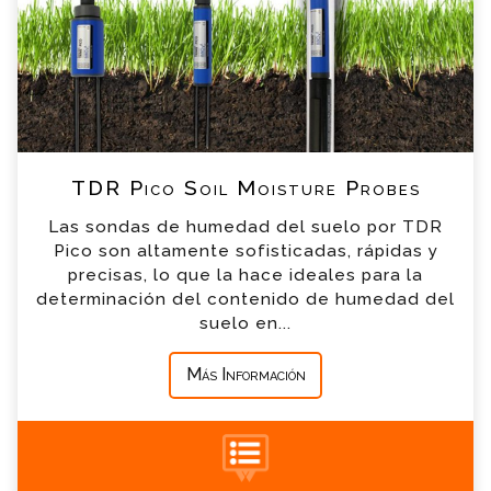
*
Nombre
*
Email
*
Teléfono
TDR Pico Soil Moisture Probes
Las sondas de humedad del suelo por TDR
*
Empresa
Pico son altamente sofisticadas, rápidas y
precisas, lo que la hace ideales para la
determinación del contenido de humedad del
*
Mensaje
suelo en...
Más Información
+34 935 900 007