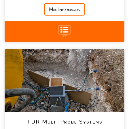
Más Información
+34 935 900 007
TDR Multi Probe Systems Consulta
Por favor completa el formulario, un miembro
de nuestro equipo contactara contigo en
breve
*
Nombre
*
Email
*
Teléfono
TDR Multi Probe Systems