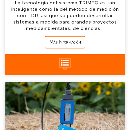
La tecnología del sistema TRIME® es tan
*
Empresa
inteligente como la del método de medición
con TDR, así que se pueden desarrollar
sistemas a medida para grandes proyectos
*
Mensaje
medioambientales, de ciencias...
Más Información
+34 935 900 007
Unidad de control y lectura PICO-BT
Consulta
Por favor completa el formulario, un miembro
de nuestro equipo contactara contigo en
breve
*
Nombre