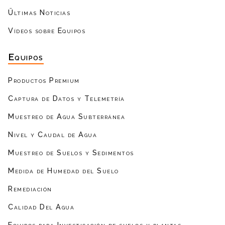
Ültimas Noticias
Vídeos sobre Equipos
Equipos
Productos Premium
Captura de Datos y Telemetría
Muestreo de Agua Subterránea
Nivel y Caudal de Agua
Muestreo de Suelos y Sedimentos
Medida de Humedad del Suelo
Remediación
Calidad Del Agua
Equipos para Investigación de suelos y plantas