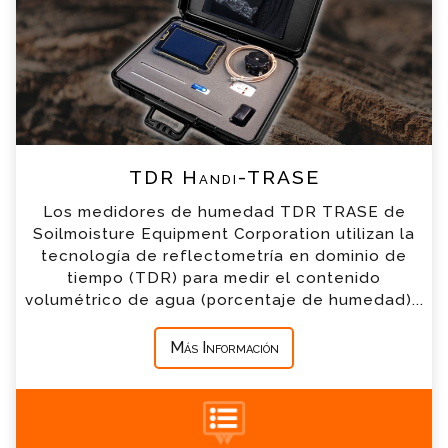
breve
*
Nombre
*
Email
*
Teléfono
TDR Handi-TRASE
Los medidores de humedad TDR TRASE de
*
Empresa
Soilmoisture Equipment Corporation utilizan la
tecnología de reflectometría en dominio de
tiempo (TDR) para medir el contenido
*
Mensaje
volumétrico de agua (porcentaje de humedad)...
Más Información