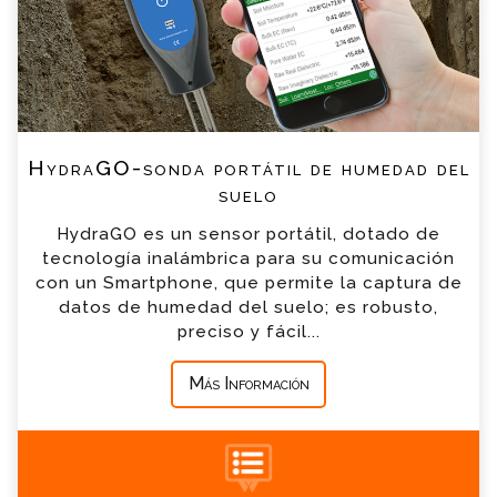
*
Nombre
*
Email
HydraGO-sonda portátil de humedad del
*
Teléfono
suelo
HydraGO es un sensor portátil, dotado de
*
Empresa
tecnología inalámbrica para su comunicación
con un Smartphone, que permite la captura de
datos de humedad del suelo; es robusto,
*
Mensaje
preciso y fácil...
Más Información
+34 935 900 007