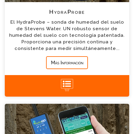
*
Teléfono
HydraProbe
El HydraProbe – sonda de humedad del suelo
*
Empresa
de Stevens Water. UN robusto sensor de
humedad del suelo con tecnología patentada.
Proporciona una precisión continua y
*
Mensaje
consistente para medir simultáneamente...
Más Información
+34 935 900 007
HydraGO-sonda portátil de humedad del
suelo Consulta
Por favor completa el formulario, un miembro
de nuestro equipo contactara contigo en
breve