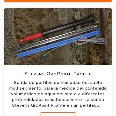
Stevens GroPoint Profile Consulta
Por favor completa el formulario, un miembro
de nuestro equipo contactara contigo en
breve
*
Nombre
*
Email
*
Teléfono
Stevens GroPoint Profile
Sonda de perfiles de humedad del suelo
*
Empresa
multisegmento, para la medida del contenido
volumétrico de agua del suelo a diferentes
profundidades simultáneamente. La sonda
*
Mensaje
Stevens GroPoint Profile en un perfilador...