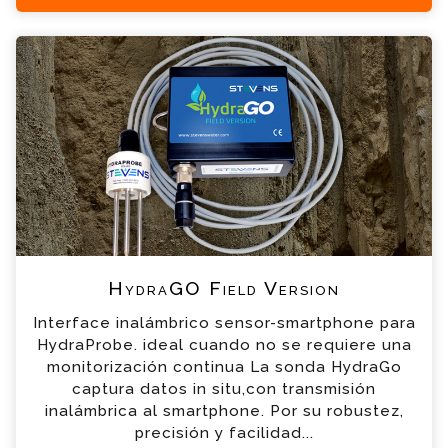
HydraGO Field Version Consulta
Por favor completa el formulario, un miembro
de nuestro equipo contactara contigo en
breve
*
Nombre
*
Email
*
Teléfono
HydraGO Field Version
Interface inalámbrico sensor-smartphone para
*
Empresa
HydraProbe. ideal cuando no se requiere una
monitorización continua La sonda HydraGo
captura datos in situ,con transmisión
*
Mensaje
inalámbrica al smartphone. Por su robustez,
precisión y facilidad...