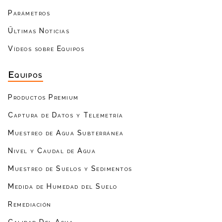
Parámetros
Ültimas Noticias
Vídeos sobre Equipos
Equipos
Productos Premium
Captura de Datos y Telemetría
Muestreo de Agua Subterránea
Nivel y Caudal de Agua
Muestreo de Suelos y Sedimentos
Medida de Humedad del Suelo
Remediación
Calidad Del Agua