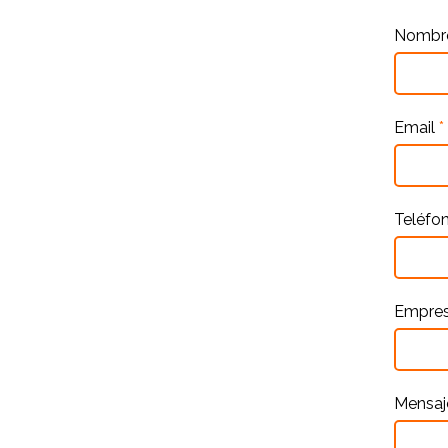
Nomb
Email
*
Teléfo
Empre
Mensa