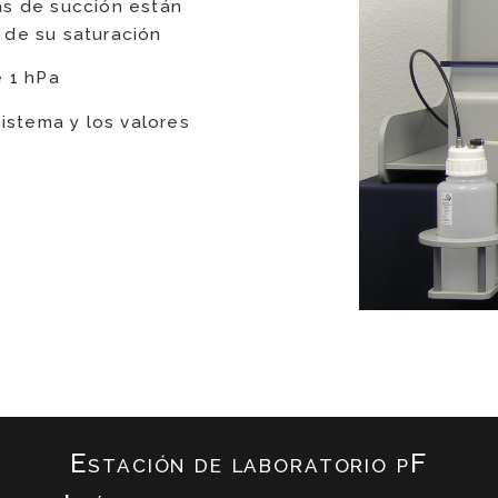
as de succión están
 de su saturación
e 1 hPa
sistema y los valores
Estación de laboratorio pF