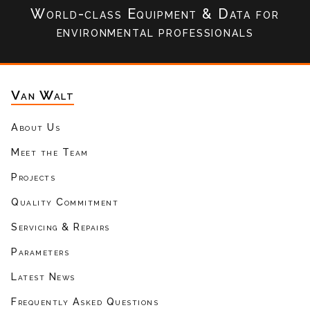
World-class Equipment & Data
for
environmental professionals
Van Walt
About Us
Meet the Team
Projects
Quality Commitment
Servicing & Repairs
Parameters
Latest News
Frequently Asked Questions