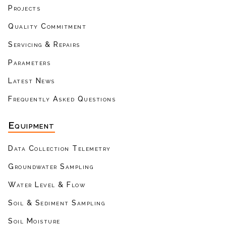
Projects
Quality Commitment
Servicing & Repairs
Parameters
Latest News
Frequently Asked Questions
Equipment
Data Collection Telemetry
Groundwater Sampling
Water Level & Flow
Soil & Sediment Sampling
Soil Moisture