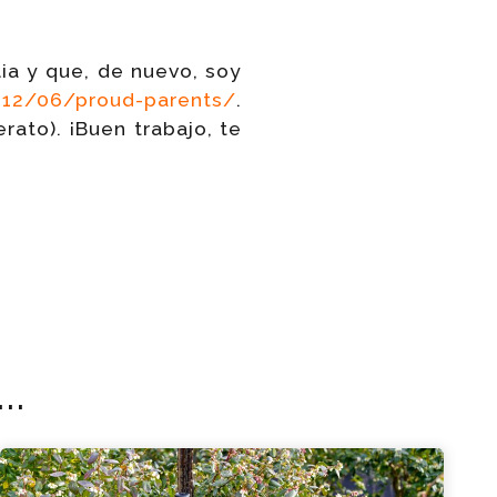
ia y que, de nuevo, soy
012/06/proud-parents/
.
erato). ¡Buen trabajo, te
..