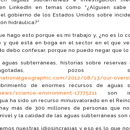
 en LinkedIn en temas como “¿Alguien sabe 
del gobierno de los Estados Unidos sobre incid
ón hidráulica?”
ue hago esto porque es mi trabajo y, ¿no es lo c
 y qué está en boga en el sector en el que 
o debo confesar, porque no puedo negar que lo 
aguas subterráneas, historias sobre reservas
agotadas, pozos 
.nationalgeographic.com/2012/08/13/our-overs
rimiento de enormes recursos de aguas su
news/science-environment-17775211
son impo
ua ha sido un recurso minusvalorado en el Reino 
a hay más de 300 millones de personas que no
 nivel y la calidad de las aguas subterráneas son 
emos nuestras idiosincrasias y eso es lo que nos