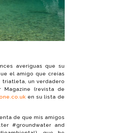
onces averiguas que su
ue el amigo que creías
 triatleta, un verdadero
 Magazine (revista de
ne.co.uk
en su lista de
uenta de que mis amigos
itter #groundwater and
dioambiental), que he