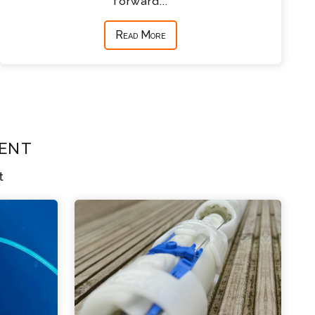
forward...
Read More
ent
t