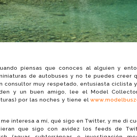
Cuando piensas que conoces al alguien y ent
miniaturas de autobuses y no te puedes creer q
 consultor muy respetado, entusiasta ciclista y
den y un buen amigo, lee el Model Collector
turas) por las noches y tiene el
www.modelbuszo
me interesa a mí, qué sigo en Twitter, y me di c
upieran que sigo con avidez los feeds de Tw
rch (aguas subterráneas e investigación me