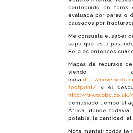
contribuido en foros
evaluada por pares o 
causados por fracturaci
Me consuela el saber q
sepa qué está pasando
Pero es entonces cuand
Mapas de recursos de 
siendo 
India
http://newswatch
footprint/
y el descub
http://www.bbc.co.uk/
demasiado tiempo el ag
África, donde todaví
potable, la cantidad, el
Nota mental: todos ten