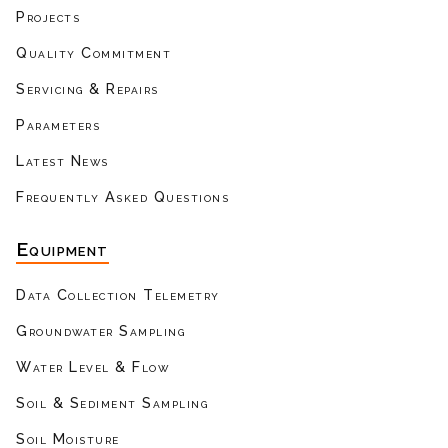
Projects
Quality Commitment
Servicing & Repairs
Parameters
Latest News
Frequently Asked Questions
Equipment
Data Collection Telemetry
Groundwater Sampling
Water Level & Flow
Soil & Sediment Sampling
Soil Moisture