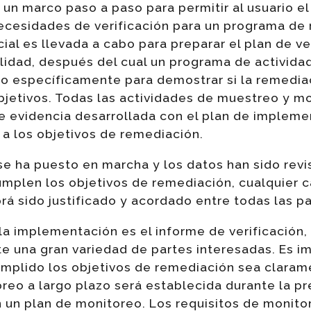
 un marco paso a paso para permitir al usuario el 
ecesidades de verificación para un programa de
cial es llevada a cabo para preparar el plan de ve
lidad, después del cual un programa de activid
o específicamente para demostrar si la remediac
objetivos. Todas las actividades de muestreo y m
e evidencia desarrollada con el plan de implemen
a los objetivos de remediación.
 se ha puesto en marcha y los datos han sido re
umplen los objetivos de remediación, cualquier 
brá sido justificado y acordado entre todas las p
 la implementación es el informe de verificación,
e una gran variedad de partes interesadas. Es i
cumplido los objetivos de remediación sea clara
eo a largo plazo será establecida durante la pr
en un plan de monitoreo. Los requisitos de monit