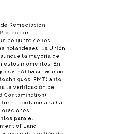
s de Remediación
 Protección
un conjunto de los
s holandeses. La Unión
 aunque la mayoría de
 en estos momentos. En
gency, EA) ha creado un
 techniques, RMT) ante
a la Verificación de
nd Contamination)
a tierra contaminada ha
aloraciones
ntos para el
ement of Land
l proceso de gestión de