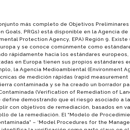
conjunto más completo de Objetivos Preliminare
n Goals, PRGs) está disponible en la Agencia de
ental Protection Agency, EPA) Región 9. Existe 
Europa y se conoce comúnmente como estándare
do rápidamente hacia los estándares europeos,
lizadas en Europa tienen sus propios estándares
emplo, la Agencia Medioambiental (Environment A
écnicas de medición rápidas (rapid measurement
 tierra contaminada y se ha creado un borrador par
Contaminada (Verification of Remediation of La
e define demostrando que el riesgo asociado a l
plir con objetivos de remediación, basados en v
ollo de la remediación. El “Modelo de Procedimie
contaminada” – ‘Model Procedures for the Manag
 identifica la verificación como parte clave en e