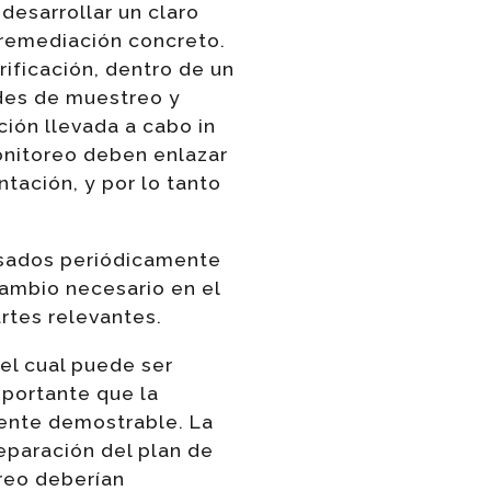
desarrollar un claro
 remediación concreto.
rificación, dentro de un
ades de muestreo y
ión llevada a cabo in
onitoreo deben enlazar
tación, y por lo tanto
visados periódicamente
cambio necesario en el
artes relevantes.
 el cual puede ser
mportante que la
mente demostrable. La
eparación del plan de
oreo deberían