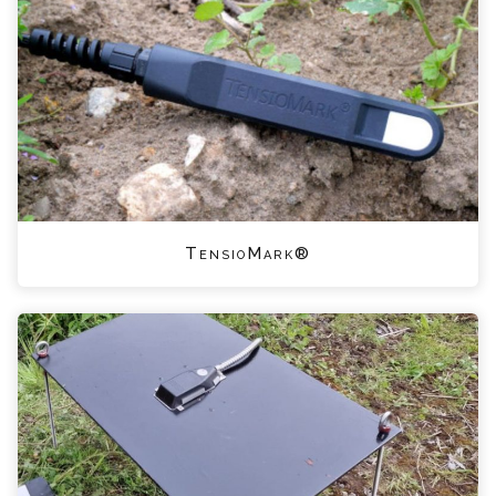
TensioMark®