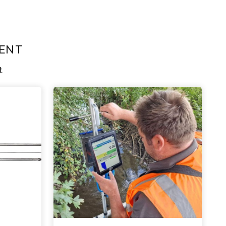
ent
t