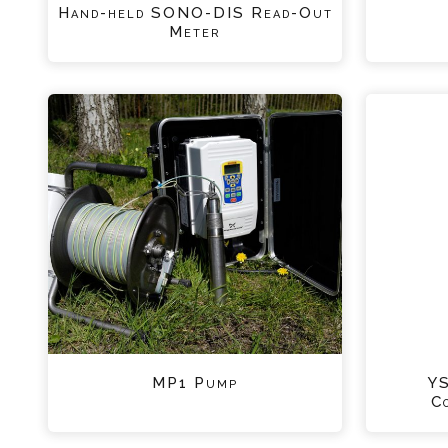
Hand-held SONO-DIS Read-Out
Meter
MP1 Pump
YS
C