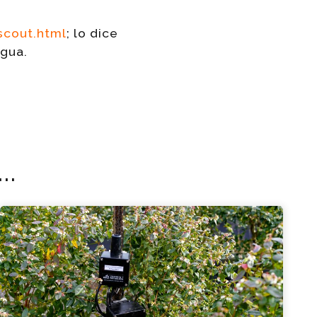
scout.html
; lo dice
agua.
..