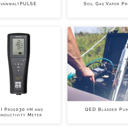
vanwaltPULSE
Soil Gas Vapor Pr
I Pro1030 pH and
QED Bladder Pu
onductivity Meter