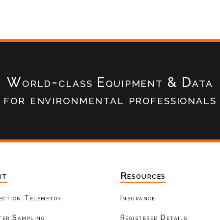
World-class Equipment & Data
for environmental professionals
nt
Resources
ection Telemetry
Insurance
er Sampling
Registered Details