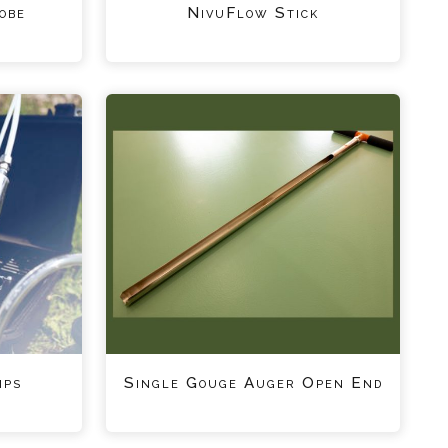
obe
NivuFlow Stick
mps
Single Gouge Auger Open End