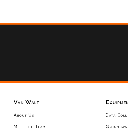
Van Walt
Equipme
About Us
Data Coll
Meet the Team
Groundwat