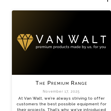
The Premium Range
November 17, 2025
At Van Walt, we’re always striving to offer
customers the best possible equipment for
their projects. That’s why we’ve introduced