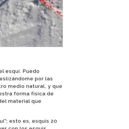
el esquí. Puedo
eslizándome por las
ro medio natural, y que
stra forma física de
del material que
í”; esto es, esquís 20
ver con los esquís