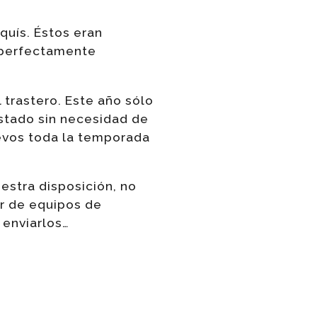
squís. Éstos eran
s perfectamente
l trastero. Este año sólo
estado sin necesidad de
uevos toda la temporada
estra disposición, no
ar de equipos de
 enviarlos…
..